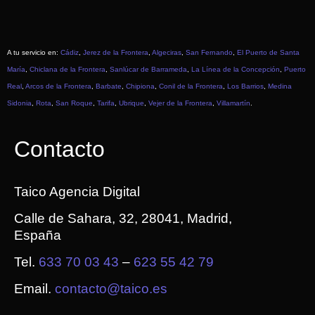
A tu servicio en:
Cádiz
,
Jerez de la Frontera
,
Algeciras
,
San Fernando
,
El Puerto de Santa
María
,
Chiclana de la Frontera
,
Sanlúcar de Barrameda
,
La Línea de la Concepción
,
Puerto
Real
,
Arcos de la Frontera
,
Barbate
,
Chipiona
,
Conil de la Frontera
,
Los Barrios
,
Medina
Sidonia
,
Rota
,
San Roque
,
Tarifa
,
Ubrique
,
Vejer de la Frontera
,
Villamartín
.
Contacto
Taico Agencia Digital
Calle de Sahara, 32, 28041, Madrid,
España
Tel.
633 70 03 43
–
623 55 42 79
Email.
contacto@taico.es