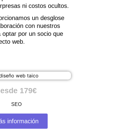
presas ni costos ocultos.
porcionamos un desglose
laboración con nuestros
a optar por un socio que
yecto web.
esde 179€
SEO
ás información