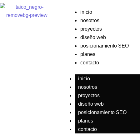
Ir
al
inicio
contenido
nosotros
proyectos
diseño web
posicionamiento SEO
planes
contacto
inicio
nosotros
proyectos
diseño web
posicionamiento SEO
planes
contacto