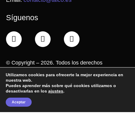
Síguenos
F
X
I
a
-
n
c
t
s
e
w
t
©
Copyright – 2026. Todos los derechos
b
i
a
reservados.
o
t
g
Utilizamos cookies para ofrecerte la mejor experiencia en
o
t
r
nuestra web.
Puedes aprender más sobre qué cookies utilizamos o
Nota legal
–
Política de privacidad
–
Política de
k
e
a
desactivarlas en los
ajustes
.
cookies
r
m
Aceptar