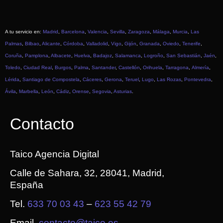
A tu servicio en:
Madrid
,
Barcelona
,
Valencia
,
Sevilla
,
Zaragoza
,
Málaga
,
Murcia
,
Las
Palmas
,
Bilbao
,
Alicante
,
Córdoba
,
Valladolid
,
Vigo
,
Gijón
,
Granada
,
Oviedo
,
Tenerife
,
Coruña
,
Pamplona
,
Albacete
,
Huelva
,
Badajoz
,
Salamanca
,
Logroño
,
San Sebastián
,
Jaén
,
Toledo
,
Ciudad Real
,
Burgos
,
Palma
,
Santander
,
Castellón
,
Orihuela
,
Tarragona
,
Almería
,
Lérida
,
Santiago de Compostela
,
Cáceres
,
Gerona
,
Teruel
,
Lugo
,
Las Rozas
,
Pontevedra
,
Ávila
,
Marbella
,
León
,
Cádiz
,
Orense
,
Segovia
,
Asturias
.
Contacto
Taico Agencia Digital
Calle de Sahara, 32, 28041, Madrid,
España
Tel.
633 70 03 43
–
623 55 42 79
Email.
contacto@taico.es