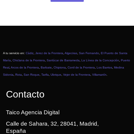
A tu servicio en:
Cádiz
,
Jerez de la Frontera
,
Algeciras
,
San Fernando
,
El Puerto de Santa
María
,
Chiclana de la Frontera
,
Sanlúcar de Barrameda
,
La Línea de la Concepción
,
Puerto
Real
,
Arcos de la Frontera
,
Barbate
,
Chipiona
,
Conil de la Frontera
,
Los Barrios
,
Medina
Sidonia
,
Rota
,
San Roque
,
Tarifa
,
Ubrique
,
Vejer de la Frontera
,
Villamartín
.
Contacto
Taico Agencia Digital
Calle de Sahara, 32, 28041, Madrid,
España