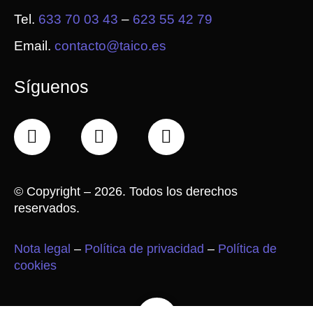
Tel.
633 70 03 43
–
623 55 42 79
Email.
contacto@taico.es
Síguenos
F
X
I
a
-
n
c
t
s
e
w
t
©
Copyright – 2026. Todos los derechos
b
i
a
reservados.
o
t
g
o
t
r
Nota legal
–
Política de privacidad
–
Política de
k
e
a
cookies
r
m