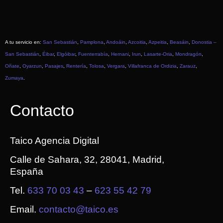
A tu servicio en:
San Sebastián
,
Pamplona
,
Andoáin
,
Azcoitia
,
Azpeitia
,
Beasáin
,
Donostia –
San Sebastián
,
Éibar
,
Elgóibar
,
Fuenterrabía
,
Hernani
,
Irun
,
Lasarte-Oria
,
Mondragón
,
Oñate
,
Oyarzun
,
Pasajes
,
Rentería
,
Tolosa
,
Vergara
,
Villafranca de Ordizia
,
Zarauz
,
Zumaya
.
Contacto
Taico Agencia Digital
Calle de Sahara, 32, 28041, Madrid,
España
Tel.
633 70 03 43
–
623 55 42 79
Email.
contacto@taico.es