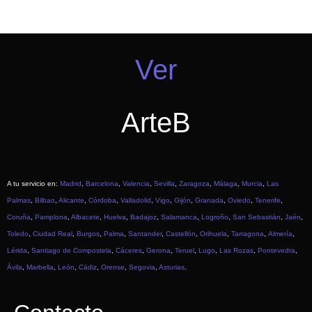
Ver
ArteB
A tu servicio en:
Madrid
,
Barcelona
,
Valencia
,
Sevilla
,
Zaragoza
,
Málaga
,
Murcia
,
Las
Palmas
,
Bilbao
,
Alicante
,
Córdoba
,
Valladolid
,
Vigo
,
Gijón
,
Granada
,
Oviedo
,
Tenerife
,
Coruña
,
Pamplona
,
Albacete
,
Huelva
,
Badajoz
,
Salamanca
,
Logroño
,
San Sebastián
,
Jaén
,
Toledo
,
Ciudad Real
,
Burgos
,
Palma
,
Santander
,
Castellón
,
Orihuela
,
Tarragona
,
Almería
,
Lérida
,
Santiago de Compostela
,
Cáceres
,
Gerona
,
Teruel
,
Lugo
,
Las Rozas
,
Pontevedra
,
Ávila
,
Marbella
,
León
,
Cádiz
,
Orense
,
Segovia
,
Asturias
.