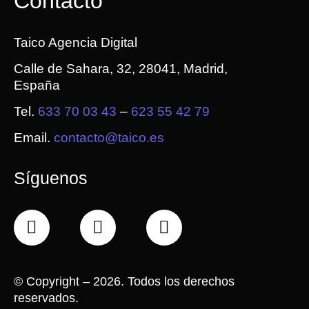
Contacto
Taico Agencia Digital
Calle de Sahara, 32, 28041, Madrid,
España
Tel.
633 70 03 43
–
623 55 42 79
Email.
contacto@taico.es
Síguenos
F
X
I
a
-
n
c
t
s
e
w
t
©
Copyright – 2026. Todos los derechos
b
i
a
reservados.
o
t
g