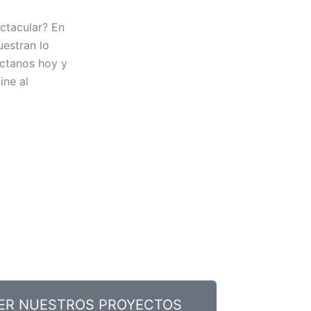
ctacular? En
estran lo
áctanos hoy y
ine al
ER NUESTROS PROYECTOS