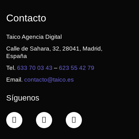
Contacto
Taico Agencia Digital
Calle de Sahara, 32, 28041, Madrid,
España
Tel.
633 70 03 43
–
623 55 42 79
Email.
contacto@taico.es
Síguenos
F
X
I
a
-
n
c
t
s