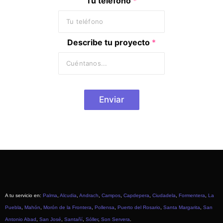
Tu teléfóno
*
Describe tu proyecto
*
Enviar
A tu servicio en:
Palma
,
Alcudia
,
Andrach
,
Campos
,
Capdepera
,
Ciudadela
,
Formentera
,
La
Puebla
,
Mahón
,
Morón de la Frontera
,
Pollensa
,
Puerto del Rosario
,
Santa Margarita
,
San
Antonio Abad
,
San José
,
Santañí
,
Sóller
,
Son Servera
.